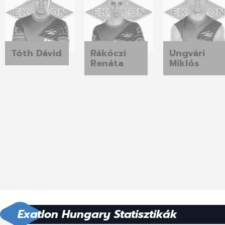
Tóth Dávid
Rákóczi
Ungvári
Renáta
Miklós
Exatlon Hungary Statisztikák