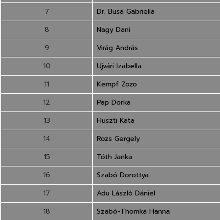
7
Dr. Busa Gabriella
8
Nagy Dani
9
Virág András
10
Ujvári Izabella
11
Kempf Zozo
12
Pap Dorka
13
Huszti Kata
14
Rozs Gergely
15
Tóth Janka
16
Szabó Dorottya
17
Adu László Dániel
18
Szabó-Thomka Hanna