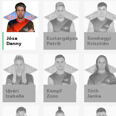
Jósa
Esztergályos
Somhegyi
Danny
Patrik
Krisztián
Ujvári
Kempf
Tóth
Izabella
Zozo
Janka