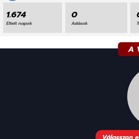
1.676
0
Eltelt napok
Adások
T
A 
Válasszon 