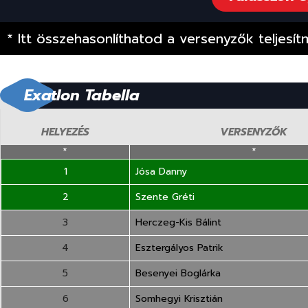
* Itt összehasonlíthatod a versenyzők teljesí
Exatlon Tabella
HELYEZÉS
VERSENYZŐK
*
*
1
Jósa Danny
2
Szente Gréti
3
Herczeg-Kis Bálint
4
Esztergályos Patrik
5
Besenyei Boglárka
6
Somhegyi Krisztián