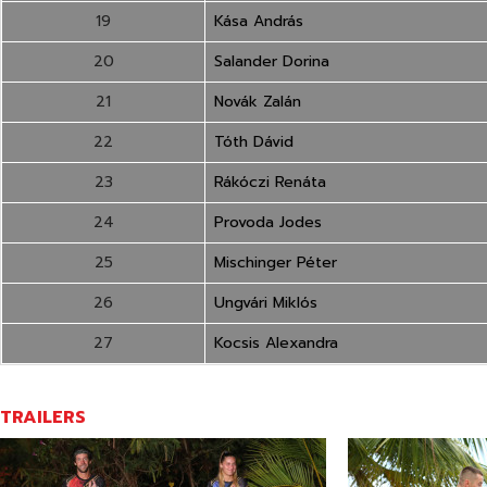
19
Kása András
20
Salander Dorina
21
Novák Zalán
22
Tóth Dávid
23
Rákóczi Renáta
24
Provoda Jodes
25
Mischinger Péter
26
Ungvári Miklós
27
Kocsis Alexandra
TRAILERS