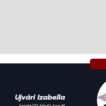
Ujvári Izabella
height:170 Kilo:61 Age:26