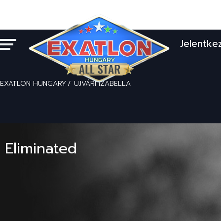
Jelentke
EXATLON HUNGARY
UJVÁRI IZABELLA
Eliminated