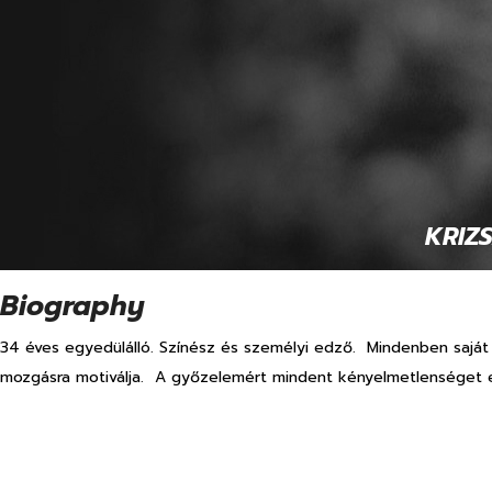
 KRIZ
Biography
34 éves egyedülálló. Színész és személyi edző. Mindenben saját 
mozgásra motiválja. A győzelemért mindent kényelmetlenséget el