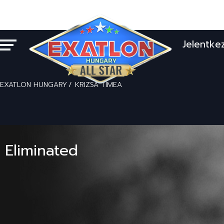
Jelentke
EXATLON HUNGARY
KRIZSA TÍMEA
Eliminated