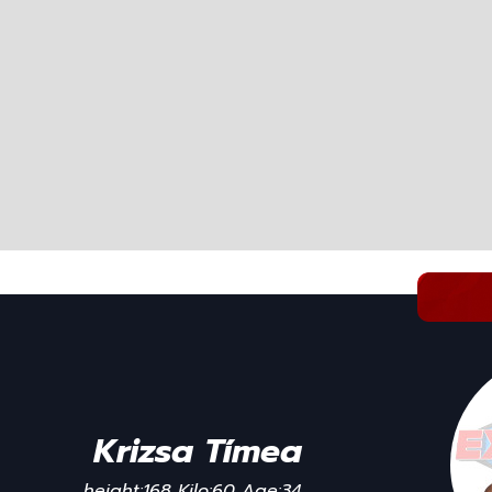
Krizsa Tímea
height:168 Kilo:60 Age:34